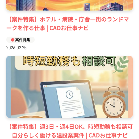
【案件特集】ホテル・病院・庁舎―街のランドマ
ークを作る仕事 | CADお仕事ナビ
案件特集
2026.02.25
【案件特集】週3日・週4日OK、時短勤務も相談可
｜自分らしく働ける建設業案件 | CADお仕事ナビ