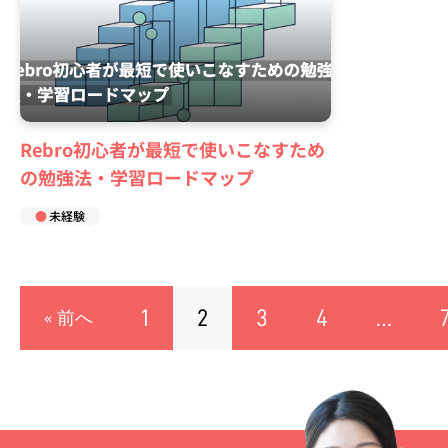
Rebro初心者が最短で使いこなすため
の勉強法・学習ロードマップ
未経験
1
2
3
4
…
« 前へ