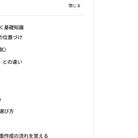
おく基礎知識
ての位置づけ
気）
ad）との違い
る
選び方
面作成の流れを覚える