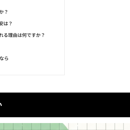
か？
安は？
われる理由は何ですか？
すなら
か