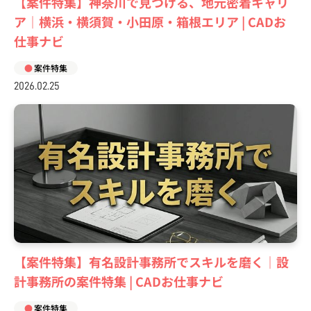
【案件特集】神奈川で見つける、地元密着キャリ
ア｜横浜・横須賀・小田原・箱根エリア | CADお
仕事ナビ
案件特集
2026.02.25
【案件特集】有名設計事務所でスキルを磨く｜設
計事務所の案件特集 | CADお仕事ナビ
案件特集